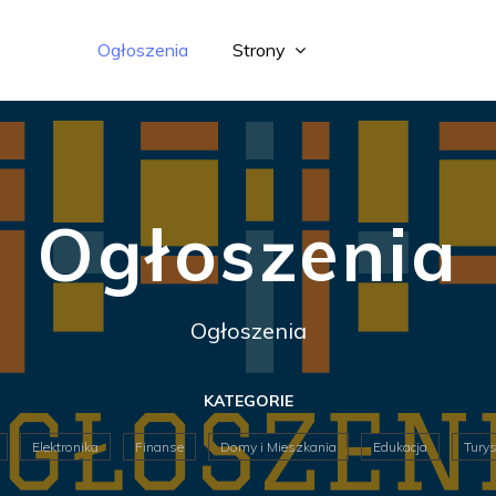
Ogłoszenia
Strony
Ogłoszenia
Ogłoszenia
KATEGORIE
Elektronika
Finanse
Domy i Mieszkania
Edukacja
Turys