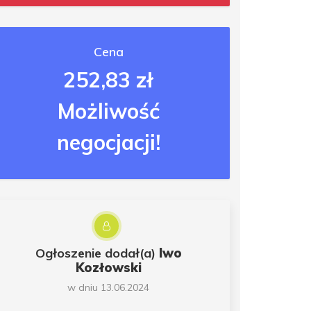
Cena
252,83 zł
Możliwość
negocjacji!
Ogłoszenie dodał(a)
Iwo
Kozłowski
w dniu 13.06.2024