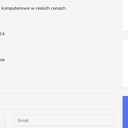
komputerowe w niskich cenach
e
24
kie