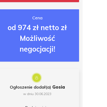
Cena
od 974 zł netto zł
Możliwość
negocjacji!
Ogłoszenie dodał(a)
Gosia
w dniu 30.06.2023