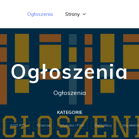
Ogłoszenia
Strony
Ogłoszenia
Ogłoszenia
KATEGORIE
AGD RTV
Finanse
Muzyka i Film
Delikatesy
Gry elekt