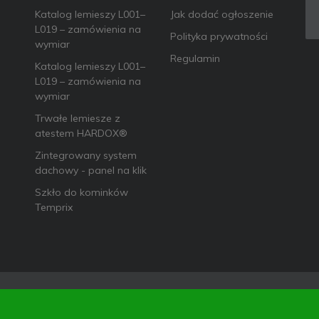
Katalog lemieszy L001–
Jak dodać ogłoszenie
L019 – zamówienia na
Polityka prywatności
wymiar
Regulamin
Katalog lemieszy L001–
L019 – zamówienia na
wymiar
Trwałe lemiesze z
atestem HARDOX®
Zintegrowany system
dachowy - panel na klik
Szkło do kominków
Temprix