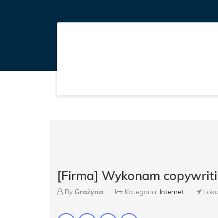
[Firma] Wykonam copywrit
By
Grażyna
Kategoria
Internet
Loka