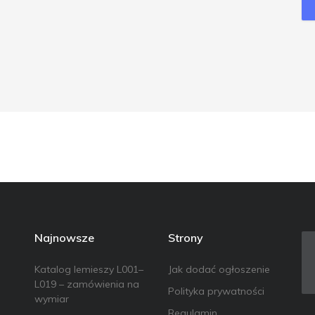
Najnowsze
Strony
Katalog lemieszy L001–
Jak dodać ogłoszenie
L019 – zamówienia na
Polityka prywatności
wymiar
Regulamin