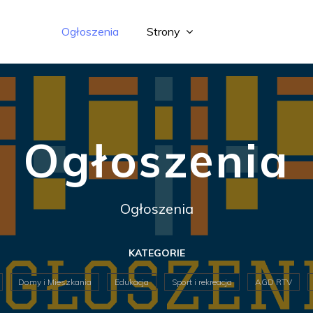
Ogłoszenia
Strony
Ogłoszenia
Ogłoszenia
KATEGORIE
Domy i Mieszkania
Edukacja
Sport i rekreacja
AGD RTV