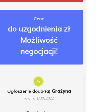
Cena
do uzgodnienia zł
Możliwość
negocjacji!
Ogłoszenie dodał(a)
Grażyna
w dniu 17.05.2022