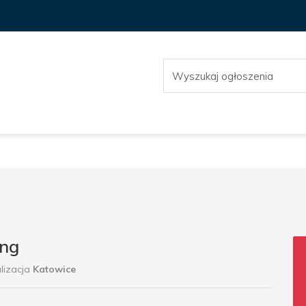
ing
lizacja
Katowice