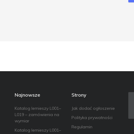
Najnowsze
Strony
Katalog lemieszy L001–
Jak dodać ogłoszenie
L019 – zamówienia na
Polityka prywatności
wymiar
Regulamin
Katalog lemieszy L001–