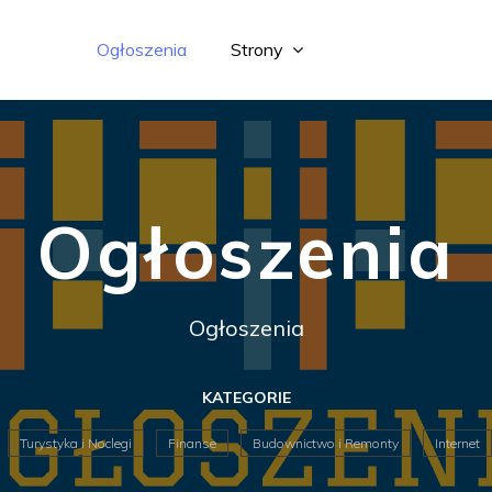
Ogłoszenia
Strony
Ogłoszenia
Ogłoszenia
KATEGORIE
Turystyka i Noclegi
Finanse
Budownictwo i Remonty
Internet