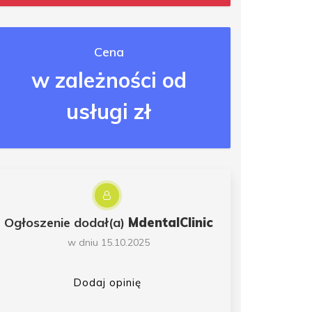
Cena
w zależności od
usługi zł
Ogłoszenie dodał(a)
MdentalClinic
w dniu 15.10.2025
Dodaj opinię