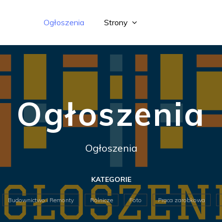
Ogłoszenia
Strony
Ogłoszenia
Ogłoszenia
KATEGORIE
Budownictwo i Remonty
Rolnicze
Foto
Praca zarobkowa