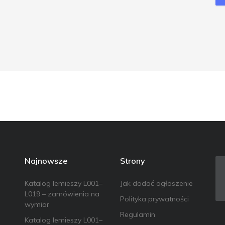
Najnowsze
Strony
Katalog lemieszy L001–
Jak dodać ogłoszenie
L019 – zamówienia na
Polityka prywatności
wymiar
Regulamin
Katalog lemieszy L001–