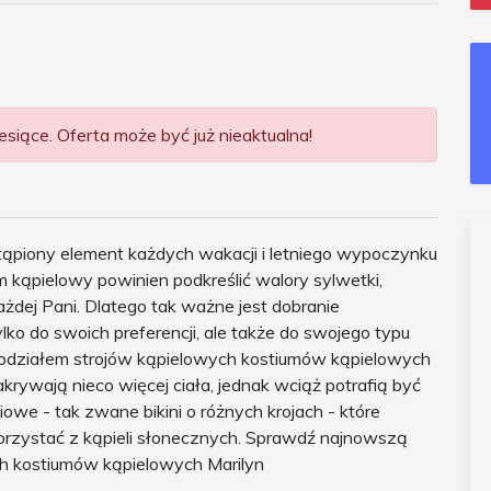
siące. Oferta może być już nieaktualna!
stąpiony element każdych wakacji i letniego wypoczynku
 kąpielowy powinien podkreślić walory sylwetki,
żdej Pani. Dlatego tak ważne jest dobranie
lko do swoich preferencji, ale także do swojego typu
m podziałem strojów kąpielowych kostiumów kąpielowych
akrywają nieco więcej ciała, jednak wciąż potrafią być
owe - tak zwane bikini o różnych krojach - które
korzystać z kąpieli słonecznych. Sprawdź najnowszą
h kostiumów kąpielowych Marilyn