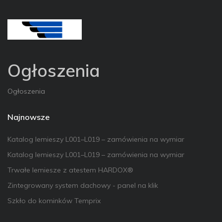
Ogłoszenia
Ogłoszenia
Najnowsze
Katalog lemieszy L001–L019 – zamówienia na wymiar
Katalog lemieszy L001–L019 – zamówienia na wymiar
Trwałe lemiesze z atestem HARDOX®
Zintegrowany system dachowy - panel na klik
Szkło do kominków Temprix