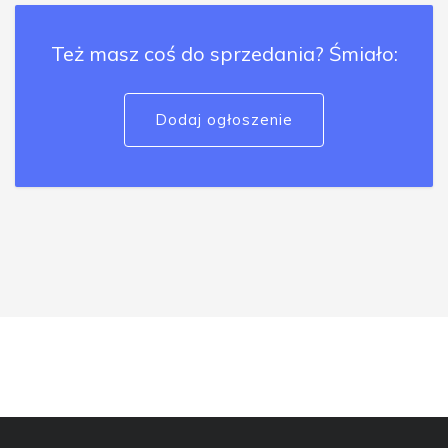
Też masz coś do sprzedania? Śmiało:
Dodaj ogłoszenie